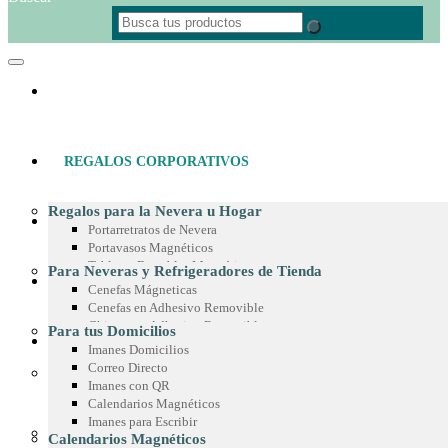
REGALOS CORPORATIVOS
Regalos para la Nevera u Hogar
MATERIAL POP
Portarretratos de Nevera
Portavasos Magnéticos
Tableros Borrables Magnéticos
Para Neveras y Refrigeradores de Tienda
IMANES PUBLICITARIOS
Multimagnets
Cenefas Mágneticas
Portamemos con Lápiz o Marcador
Cenefas en Adhesivo Removible
Recetarios Magnéticos
Chispas en Adhesivo Removible
Para tus Domicilios
Adhesivos Decorativos
PRODUCTOS EN MICROFIBRA
Marcos en Adhesivo Removible
Imanes Domicilios
Imanes Coleccionables
Esquineros en Adhesivo Removible
Correo Directo
Regalos para Oficina
Adhesivos para Exteriores
Imanes con QR
Paño de Microfibra
Separadores de Libros
Cintas para Vitrinas
Calendarios Magnéticos
Toalla de Microfibra
Calendario de Escritorio
Adhesivos en Espejo
Imanes para Escribir
Estuche de Microfibra
Planeador de Escritorio
Para Góndolas
Calendarios Magnéticos
Stickers en Microfibra
Tablero en Adhesivo para Pared