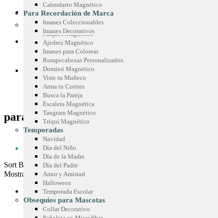
Chispas Magnéticas
Calendario Magnético
Sticker Personalizados
Chispas Marca Precio
CONOCE SIMETRÍA
Para Recordación de Marca
Mouse Pad
Cenefas para Góndolas
Imanes Coleccionables
Juegos Promocionales
Imanes Decorativos
Parqués Magnético
COTIZA TU IDEA
Ajedrez Magnético
Imanes para Colorear
Rompecabezas Personalizados
Dominó Magnético
BLOG
Viste tu Muñeco
Arma tu Cuento
Busca la Pareja
Escalera Magnética
Tangram Magnético
para recordacion de marca
Triqui Magnético
Temporadas
HOME
Navidad
PARA RECORDACION DE MARCA
Día del Niño
Día de la Madre
Sort By:
Día del Padre
Mostrar:
Amor y Amistad
Halloween
Temporada Escolar
para recordacion de marca
Obsequios para Mascotas
Collar Decorativo
Pañoleta en Microfibra