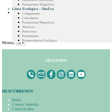
Imanes Coleccionables
Portarretrato Magnético
Leer más
Línea Ecológica - SimEco
Colgapuertas
para recordacion de marca
Calendarios
Portarretrato Magnético
Imanes Decorativos
Abanicos
Portavasos
Leer más
Portamemos
Rompecabezas Ecológico
Mostrar:
SÍGUENOS
DESCÚBRENOS
Inicio
Conoce Simetría
Cotiza tu idea