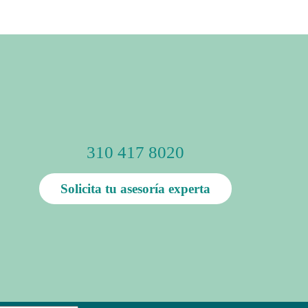
310 417 8020
Solicita tu asesoría experta