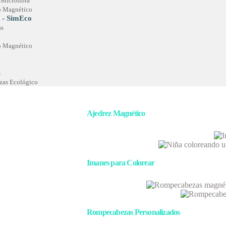
 Microfibra
1
to Magnético
2
 - SimEco
as
to Magnético
Parqués Magnético
s
as Ecológico
Ajedrez Magnético
Imanes para Colorear
Rompecabezas Personalizados