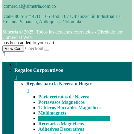
comercial@simetria.com.co
Calle 80 Sur # 47D – 65 Bod. 107 Urbanización Industrial La
Holanda Sabaneta, Antioquia – Colombia.
Simetría © 2025. Todos los derechos reservados - Diseñado por
Comercial Web
has been added to your cart.
Checkout
View Cart
Regalos Corporativos
Regalos para la Nevera u Hogar
Portarretratos de Nevera
Portavasos Magnéticos
Tableros Borrables Magnéticos
Multimagnets
Portamemos con Lápiz o Marcador
Recetarios Magnéticos
Adhesivos Decorativos