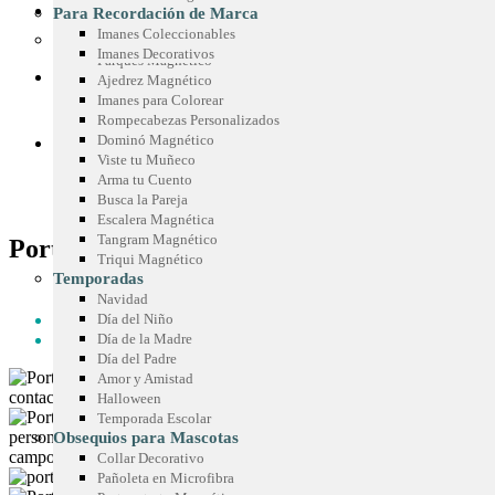
Sticker Personalizados
Chispas Marca Precio
CONOCE SIMETRÍA
Para Recordación de Marca
Mouse Pad
Cenefas para Góndolas
Imanes Coleccionables
Juegos Promocionales
Imanes Decorativos
Parqués Magnético
COTIZA TU IDEA
Ajedrez Magnético
Imanes para Colorear
Rompecabezas Personalizados
Dominó Magnético
BLOG
Viste tu Muñeco
Arma tu Cuento
Busca la Pareja
Escalera Magnética
Tangram Magnético
Portamemos con lápiz o marcador
Triqui Magnético
Temporadas
HOME
Navidad
REGALOS PARA LA NEVERA U HOGAR
Día del Niño
PORTAMEMOS CON LÁPIZ O MARCADOR
Día de la Madre
Día del Padre
Amor y Amistad
Halloween
Temporada Escolar
Obsequios para Mascotas
Collar Decorativo
Pañoleta en Microfibra