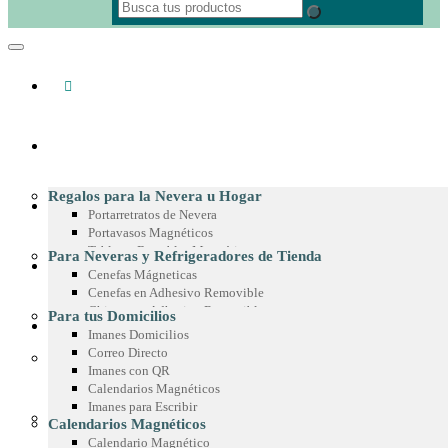
REGALOS CORPORATIVOS
Regalos para la Nevera u Hogar
MATERIAL POP
Portarretratos de Nevera
Portavasos Magnéticos
Tableros Borrables Magnéticos
Para Neveras y Refrigeradores de Tienda
IMANES PUBLICITARIOS
Multimagnets
Cenefas Mágneticas
Portamemos con Lápiz o Marcador
Cenefas en Adhesivo Removible
Recetarios Magnéticos
Chispas en Adhesivo Removible
Para tus Domicilios
Adhesivos Decorativos
PRODUCTOS EN MICROFIBRA
Marcos en Adhesivo Removible
Imanes Domicilios
Imanes Coleccionables
Esquineros en Adhesivo Removible
Correo Directo
Regalos para Oficina
Adhesivos para Exteriores
Imanes con QR
Paño de Microfibra
Separadores de Libros
Cintas para Vitrinas
Calendarios Magnéticos
Toalla de Microfibra
Calendario de Escritorio
Adhesivos en Espejo
Imanes para Escribir
Estuche de Microfibra
Planeador de Escritorio
Para Góndolas
Calendarios Magnéticos
Stickers en Microfibra
Tablero en Adhesivo para Pared
Chispas Magnéticas
Calendario Magnético