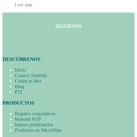
Leer más
SÍGUENOS
DESCÚBRENOS
Inicio
Conoce Simetría
Cotiza tu idea
Blog
PTI
PRODUCTOS
Regalos corporativos
Material POP
Imanes publicitarios
Productos en Microfibra