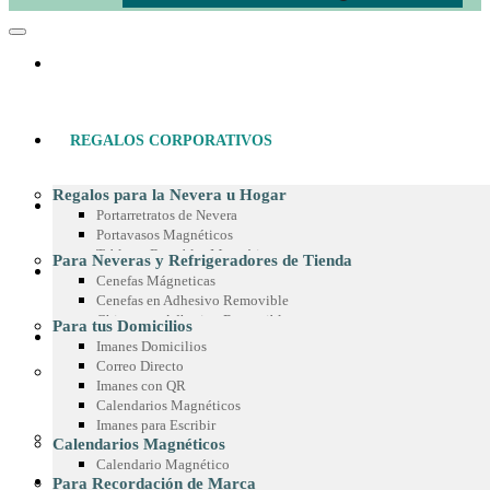
REGALOS CORPORATIVOS
Regalos para la Nevera u Hogar
MATERIAL POP
Portarretratos de Nevera
Portavasos Magnéticos
Tableros Borrables Magnéticos
Para Neveras y Refrigeradores de Tienda
IMANES PUBLICITARIOS
Multimagnets
Cenefas Mágneticas
Portamemos con Lápiz o Marcador
Cenefas en Adhesivo Removible
Recetarios Magnéticos
Chispas en Adhesivo Removible
Para tus Domicilios
Adhesivos Decorativos
PRODUCTOS EN MICROFIBRA
Marcos en Adhesivo Removible
Imanes Domicilios
Imanes Coleccionables
Esquineros en Adhesivo Removible
Correo Directo
Regalos para Oficina
Adhesivos para Exteriores
Imanes con QR
Paño de Microfibra
Separadores de Libros
Cintas para Vitrinas
Calendarios Magnéticos
Toalla de Microfibra
Calendario de Escritorio
Adhesivos en Espejo
Imanes para Escribir
Estuche de Microfibra
Planeador de Escritorio
Para Góndolas
Calendarios Magnéticos
Stickers en Microfibra
Tablero en Adhesivo para Pared
Chispas Magnéticas
Calendario Magnético
Sticker Personalizados
Chispas Marca Precio
CONOCE SIMETRÍA
Para Recordación de Marca