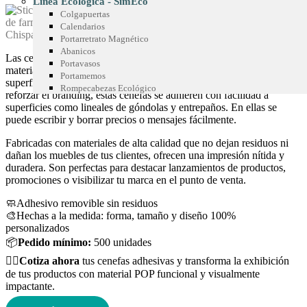
Línea Ecológica - SimEco
Colgapuertas
Calendarios
Chispas Marca Precio
Portarretrato Magnético
Abanicos
Las cenefas adhesivas son un recurso versátil y llamativo dentro del
Portavasos
material POP para supermercados, tiendas de barrio o grandes
Portamemos
superficies. Diseñadas para mejorar la exhibición de productos y
Rompecabezas Ecológico
reforzar el branding, estas cenefas se adhieren con facilidad a
superficies como lineales de góndolas y entrepaños. En ellas se
puede escribir y borrar precios o mensajes fácilmente.
Fabricadas con materiales de alta calidad que no dejan residuos ni
dañan los muebles de tus clientes, ofrecen una impresión nítida y
duradera. Son perfectas para destacar lanzamientos de productos,
promociones o visibilizar tu marca en el punto de venta.
🧼Adhesivo removible sin residuos
🎨Hechas a la medida: forma, tamaño y diseño 100%
personalizados
📦
Pedido mínimo:
500 unidades
👉🏻
Cotiza ahora
tus cenefas adhesivas y transforma la exhibición
de tus productos con material POP funcional y visualmente
impactante.