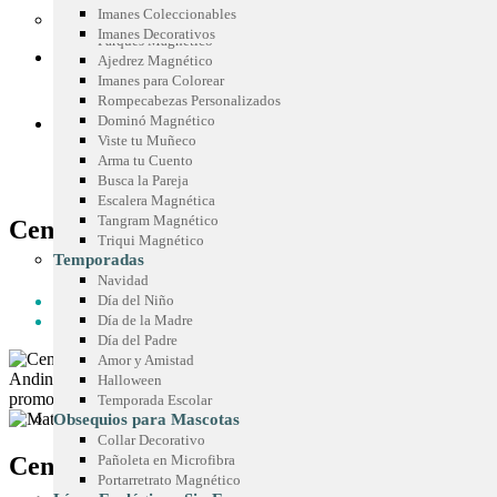
Mouse Pad
Cenefas para Góndolas
Imanes Coleccionables
Juegos Promocionales
Imanes Decorativos
Parqués Magnético
COTIZA TU IDEA
Ajedrez Magnético
Imanes para Colorear
Rompecabezas Personalizados
Dominó Magnético
BLOG
Viste tu Muñeco
Arma tu Cuento
Busca la Pareja
Escalera Magnética
Tangram Magnético
Cenefas para Góndolas
Triqui Magnético
Temporadas
HOME
Navidad
PARA GÓNDOLAS
Día del Niño
CENEFAS PARA GÓNDOLAS
Día de la Madre
Día del Padre
Amor y Amistad
Halloween
Temporada Escolar
Obsequios para Mascotas
Collar Decorativo
Cenefas para Góndolas
Pañoleta en Microfibra
Portarretrato Magnético