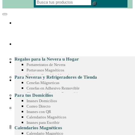
REGALOS CORPORATIVOS
Regalos para la Nevera u Hogar
MATERIAL POP
Portarretratos de Nevera
Portavasos Magnéticos
Tableros Borrables Magnéticos
Para Neveras y Refrigeradores de Tienda
IMANES PUBLICITARIOS
Multimagnets
Cenefas Mágneticas
Portamemos con Lápiz o Marcador
Cenefas en Adhesivo Removible
Recetarios Magnéticos
Chispas en Adhesivo Removible
Para tus Domicilios
Adhesivos Decorativos
PRODUCTOS EN MICROFIBRA
Marcos en Adhesivo Removible
Imanes Domicilios
Imanes Coleccionables
Esquineros en Adhesivo Removible
Correo Directo
Regalos para Oficina
Adhesivos para Exteriores
Imanes con QR
Paño de Microfibra
Separadores de Libros
Cintas para Vitrinas
Calendarios Magnéticos
Toalla de Microfibra
Calendario de Escritorio
Adhesivos en Espejo
Imanes para Escribir
Estuche de Microfibra
Planeador de Escritorio
Para Góndolas
Calendarios Magnéticos
Stickers en Microfibra
Tablero en Adhesivo para Pared
Chispas Magnéticas
Calendario Magnético