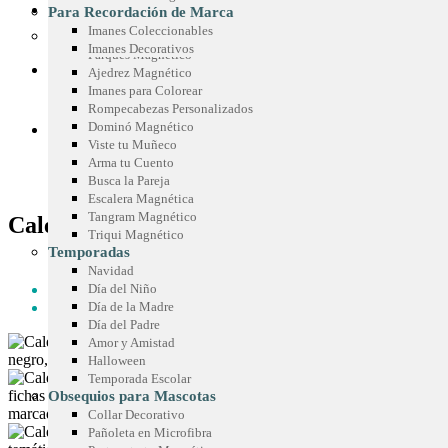
Sticker Personalizados
Chispas Marca Precio
CONOCE SIMETRÍA
Para Recordación de Marca
Mouse Pad
Cenefas para Góndolas
Imanes Coleccionables
Juegos Promocionales
Imanes Decorativos
Parqués Magnético
COTIZA TU IDEA
Ajedrez Magnético
Imanes para Colorear
Rompecabezas Personalizados
Dominó Magnético
BLOG
Viste tu Muñeco
Arma tu Cuento
Busca la Pareja
Escalera Magnética
Tangram Magnético
Calendario de Escritorio
Triqui Magnético
Temporadas
HOME
Navidad
REGALOS PARA OFICINA
Día del Niño
CALENDARIO DE ESCRITORIO
Día de la Madre
Día del Padre
Amor y Amistad
Halloween
Temporada Escolar
Obsequios para Mascotas
Collar Decorativo
Pañoleta en Microfibra