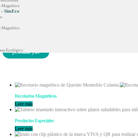
 Microfibra
to Magnético
 - SimEco
as
Portarretratos Mágneticos
to Magnético
s
as Ecológico
¡Cotiza ya!
Recetarios Magnéticos
Leer más
Productos Especiales
Leer más