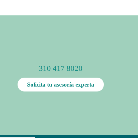
310 417 8020
Solicita tu asesoría experta