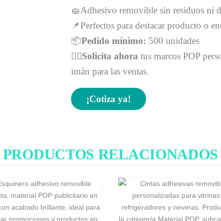
🧽Adhesivo removible sin residuos ni 
📌Perfectos para destacar producto o enc
📦
Pedido mínimo:
500 unidades
👉🏻
Solicita ahora
tus marcos POP person
imán para las ventas.
¡Cotiza ya!
PRODUCTOS RELACIONADOS