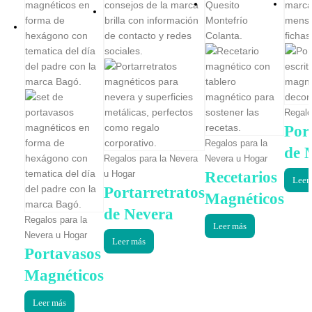
Regalo
Por
Regalos para la
de 
Regalos para la Nevera
Nevera u Hogar
Recetarios
u Hogar
Leer
Portarretratos
Magnéticos
de Nevera
Regalos para la
Leer más
Nevera u Hogar
Leer más
Portavasos
Magnéticos
Leer más