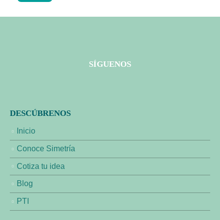
SÍGUENOS
DESCÚBRENOS
Inicio
Conoce Simetría
Cotiza tu idea
Blog
PTI