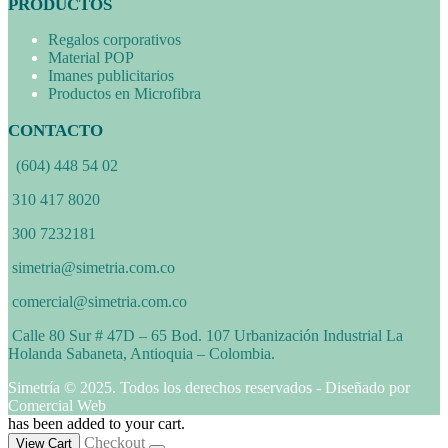
PRODUCTOS
Regalos corporativos
Material POP
Imanes publicitarios
Productos en Microfibra
CONTACTO
(604) 448 54 02
310 417 8020
300 7232181
simetria@simetria.com.co
comercial@simetria.com.co
Calle 80 Sur # 47D – 65 Bod. 107 Urbanización Industrial La
Holanda Sabaneta, Antioquia – Colombia.
Simetría © 2025. Todos los derechos reservados - Diseñado por
Comercial Web
has been added to your cart.
Checkout
View Cart