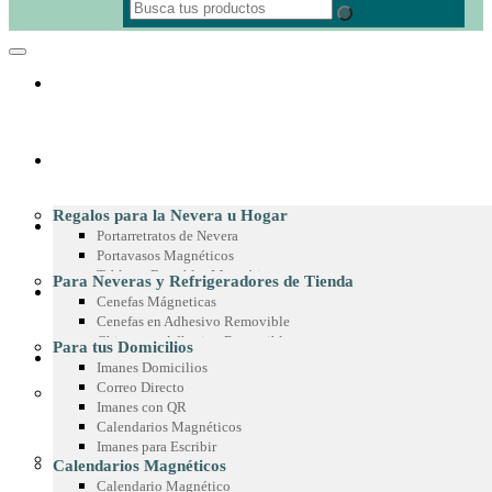
REGALOS CORPORATIVOS
Regalos para la Nevera u Hogar
MATERIAL POP
Portarretratos de Nevera
Portavasos Magnéticos
Tableros Borrables Magnéticos
Para Neveras y Refrigeradores de Tienda
IMANES PUBLICITARIOS
Multimagnets
Cenefas Mágneticas
Portamemos con Lápiz o Marcador
Cenefas en Adhesivo Removible
Recetarios Magnéticos
Chispas en Adhesivo Removible
Para tus Domicilios
Adhesivos Decorativos
PRODUCTOS EN MICROFIBRA
Marcos en Adhesivo Removible
Imanes Domicilios
Imanes Coleccionables
Esquineros en Adhesivo Removible
Correo Directo
Regalos para Oficina
Adhesivos para Exteriores
Imanes con QR
Paño de Microfibra
Separadores de Libros
Cintas para Vitrinas
Calendarios Magnéticos
Toalla de Microfibra
Calendario de Escritorio
Adhesivos en Espejo
Imanes para Escribir
Estuche de Microfibra
Planeador de Escritorio
Para Góndolas
Calendarios Magnéticos
Stickers en Microfibra
Tablero en Adhesivo para Pared
Chispas Magnéticas
Calendario Magnético