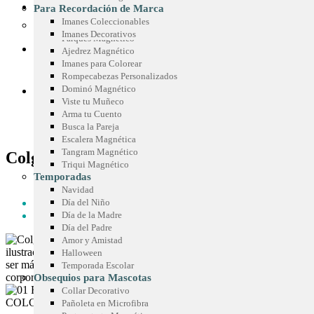
Sticker Personalizados
Chispas Marca Precio
CONOCE SIMETRÍA
Para Recordación de Marca
Mouse Pad
Cenefas para Góndolas
Imanes Coleccionables
Juegos Promocionales
Imanes Decorativos
Parqués Magnético
COTIZA TU IDEA
Ajedrez Magnético
Imanes para Colorear
Rompecabezas Personalizados
Dominó Magnético
BLOG
Viste tu Muñeco
Arma tu Cuento
Busca la Pareja
Escalera Magnética
Tangram Magnético
Colgapuertas
Triqui Magnético
Temporadas
HOME
Navidad
LÍNEA ECOLÓGICA - SIMECO
Día del Niño
COLGAPUERTAS
Día de la Madre
Día del Padre
Amor y Amistad
Halloween
Temporada Escolar
Obsequios para Mascotas
Collar Decorativo
Pañoleta en Microfibra