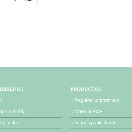
ÚBRENOS
PRODUCTOS
o
Regalos corporativos
ce Simetría
Material POP
za tu idea
Imanes publicitarios