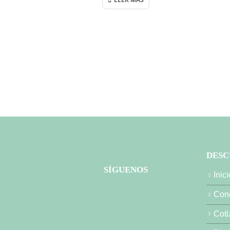
DESC
SÍGUENOS
Inici
Cono
Coti