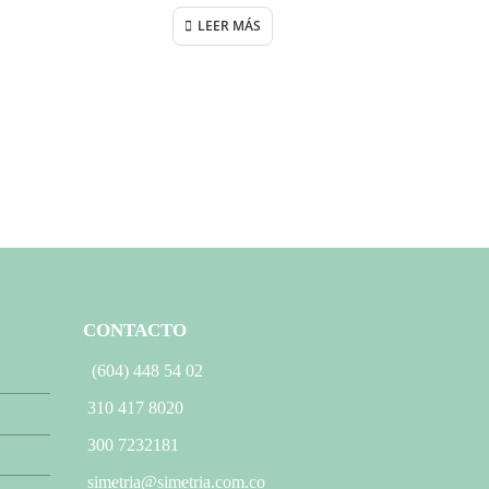
LEER MÁS
Cenefas Mág
CONTACTO
(604) 448 54 02
310 417 8020
300 7232181
simetria@simetria.com.co