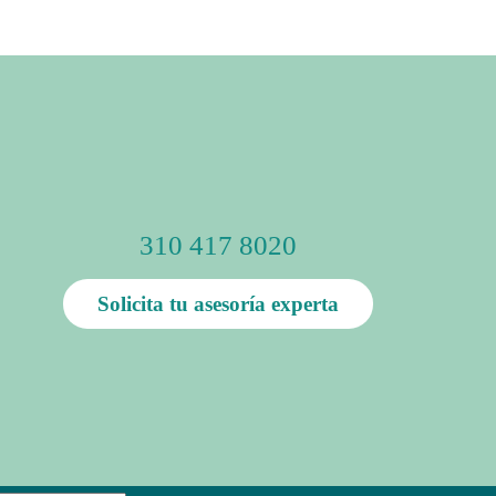
310 417 8020
Solicita tu asesoría experta