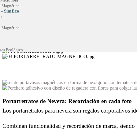
 Microfibra
to Magnético
 - SimEco
as
to Magnético
s
as Ecológico
Portarretratos de Nevera: Recordación en cada foto
Los portarretratos para nevera son regalos corporativos 
Combinan funcionalidad y recordación de marca, siendo pe