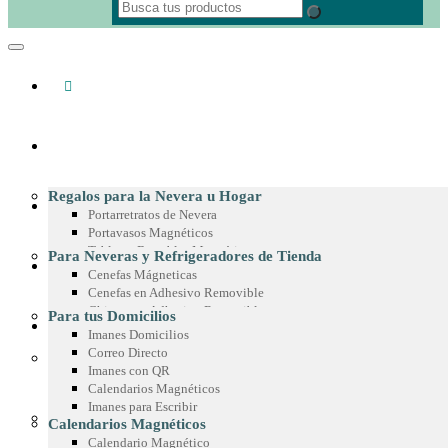
REGALOS CORPORATIVOS
Regalos para la Nevera u Hogar
MATERIAL POP
Portarretratos de Nevera
Portavasos Magnéticos
Tableros Borrables Magnéticos
Para Neveras y Refrigeradores de Tienda
IMANES PUBLICITARIOS
Multimagnets
Cenefas Mágneticas
Portamemos con Lápiz o Marcador
Cenefas en Adhesivo Removible
Recetarios Magnéticos
Chispas en Adhesivo Removible
Para tus Domicilios
Adhesivos Decorativos
PRODUCTOS EN MICROFIBRA
Marcos en Adhesivo Removible
Imanes Domicilios
Imanes Coleccionables
Esquineros en Adhesivo Removible
Correo Directo
Regalos para Oficina
Adhesivos para Exteriores
Imanes con QR
Paño de Microfibra
Separadores de Libros
Cintas para Vitrinas
Calendarios Magnéticos
Toalla de Microfibra
Calendario de Escritorio
Adhesivos en Espejo
Imanes para Escribir
Estuche de Microfibra
Planeador de Escritorio
Para Góndolas
Calendarios Magnéticos
Stickers en Microfibra
Tablero en Adhesivo para Pared
Chispas Magnéticas
Calendario Magnético