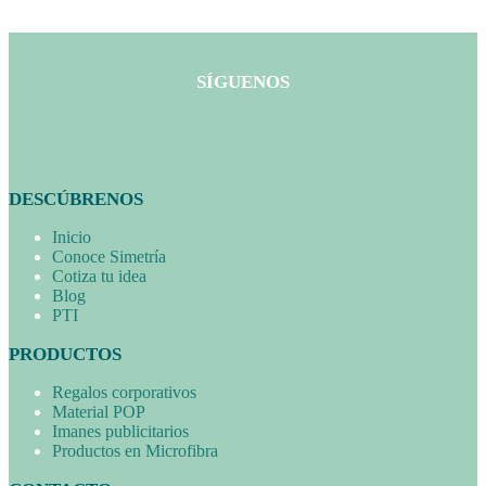
SÍGUENOS
DESCÚBRENOS
Inicio
Conoce Simetría
Cotiza tu idea
Blog
PTI
PRODUCTOS
Regalos corporativos
Material POP
Imanes publicitarios
Productos en Microfibra