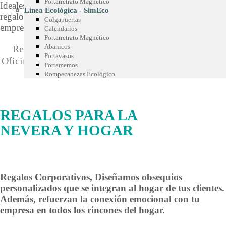
Portarretrato Magnético
Ideales como obsequios en eventos, regalos de temporada,
que sean valorados por tus cliente
Línea Ecológica - SimEco
regalos para kits de empleados, detalles para clientes
Colgapuertas
empresariales y más.
Calendarios
Portarretrato Magnético
Abanicos
Regalos para la Nevera y Hogar
Regalos para la
Portavasos
Oficina
Textiles Promocionales
Juegos Promocionales
Portamemos
Obsequios para Mascotas
Línea Ecológica
Rompecabezas Ecológico
REGALOS PARA LA
NEVERA Y HOGAR
Regalos Corporativos, Diseñamos obsequios
personalizados que se integran al hogar de tus clientes.
Además, refuerzan la conexión emocional con tu
empresa en todos los rincones del hogar.