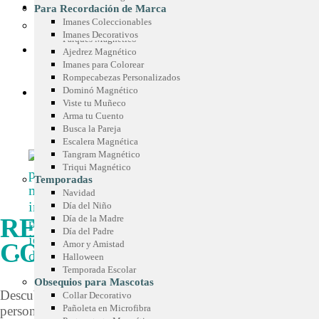
Sticker Personalizados
Chispas Marca Precio
CONOCE SIMETRÍA
Para Recordación de Marca
Mouse Pad
Cenefas para Góndolas
Imanes Coleccionables
Juegos Promocionales
Imanes Decorativos
Parqués Magnético
COTIZA TU IDEA
Ajedrez Magnético
Imanes para Colorear
Rompecabezas Personalizados
Dominó Magnético
BLOG
Viste tu Muñeco
Arma tu Cuento
Busca la Pareja
Escalera Magnética
Tangram Magnético
Triqui Magnético
Temporadas
Navidad
Día del Niño
REGALOS
Día de la Madre
Día del Padre
CORPORATIVOS
Amor y Amistad
Halloween
Nuestros regalos y souvenirs son 
Temporada Escolar
Obsequios para Mascotas
herramienta de marketing y de c
Descubre diferentes ideas de Regalos Corporativos
Collar Decorativo
Pañoleta en Microfibra
personalizados que puedes regalar masivamente.
útiles y prácticos para el usuario f