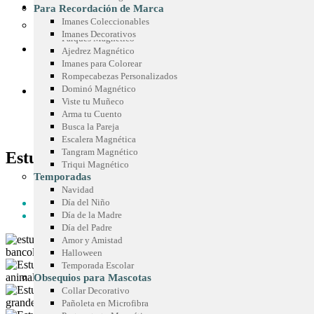
Sticker Personalizados
Chispas Marca Precio
CONOCE SIMETRÍA
Para Recordación de Marca
Mouse Pad
Cenefas para Góndolas
Imanes Coleccionables
Juegos Promocionales
Imanes Decorativos
Parqués Magnético
COTIZA TU IDEA
Ajedrez Magnético
Imanes para Colorear
Rompecabezas Personalizados
Dominó Magnético
BLOG
Viste tu Muñeco
Arma tu Cuento
Busca la Pareja
Escalera Magnética
Tangram Magnético
Estuche de Microfibra
Triqui Magnético
Temporadas
HOME
Navidad
TEXTILES PROMOCIONALES
Día del Niño
ESTUCHE DE MICROFIBRA
Día de la Madre
Día del Padre
Amor y Amistad
Halloween
Temporada Escolar
Obsequios para Mascotas
Collar Decorativo
Pañoleta en Microfibra