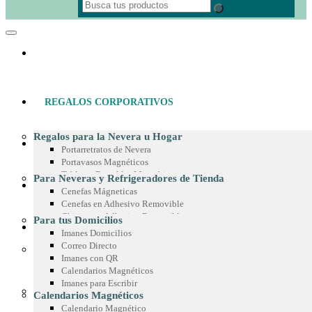
REGALOS CORPORATIVOS
Regalos para la Nevera u Hogar
MATERIAL POP
Portarretratos de Nevera
Portavasos Magnéticos
Tableros Borrables Magnéticos
Para Neveras y Refrigeradores de Tienda
IMANES PUBLICITARIOS
Multimagnets
Cenefas Mágneticas
Portamemos con Lápiz o Marcador
Cenefas en Adhesivo Removible
Recetarios Magnéticos
Chispas en Adhesivo Removible
Para tus Domicilios
Adhesivos Decorativos
PRODUCTOS EN MICROFIBRA
Marcos en Adhesivo Removible
Imanes Domicilios
Imanes Coleccionables
Esquineros en Adhesivo Removible
Correo Directo
Regalos para Oficina
Adhesivos para Exteriores
Imanes con QR
Paño de Microfibra
Separadores de Libros
Cintas para Vitrinas
Calendarios Magnéticos
Toalla de Microfibra
Calendario de Escritorio
Adhesivos en Espejo
Imanes para Escribir
Estuche de Microfibra
Planeador de Escritorio
Para Góndolas
Calendarios Magnéticos
Stickers en Microfibra
Tablero en Adhesivo para Pared
Chispas Magnéticas
Calendario Magnético