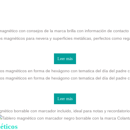
Leer más
Leer más
éticos