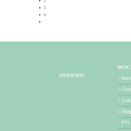
2
3
4
DESC
SÍGUENOS
Inici
Cono
Coti
Blo
PTI