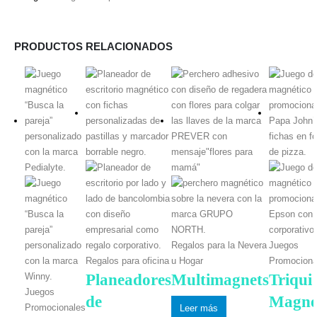
PRODUCTOS RELACIONADOS
Regalos para la Nevera
Juegos
Regalos para oficina
u Hogar
Promociona
Planeadores
Multimagnets
Triqui
Juegos
de
Magné
Promocionales
Leer más