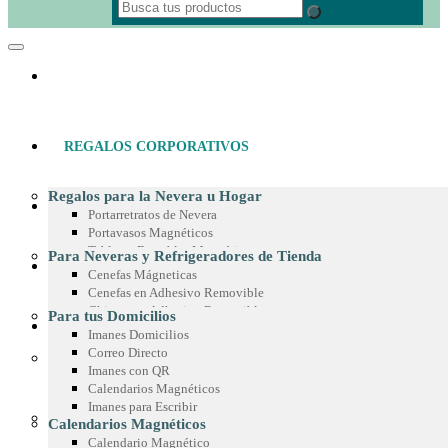
REGALOS CORPORATIVOS
Regalos para la Nevera u Hogar
MATERIAL POP
Portarretratos de Nevera
Portavasos Magnéticos
Tableros Borrables Magnéticos
Para Neveras y Refrigeradores de Tienda
IMANES PUBLICITARIOS
Multimagnets
Cenefas Mágneticas
Portamemos con Lápiz o Marcador
Cenefas en Adhesivo Removible
Recetarios Magnéticos
Chispas en Adhesivo Removible
Para tus Domicilios
Adhesivos Decorativos
PRODUCTOS EN MICROFIBRA
Marcos en Adhesivo Removible
Imanes Domicilios
Imanes Coleccionables
Esquineros en Adhesivo Removible
Correo Directo
Regalos para Oficina
Adhesivos para Exteriores
Imanes con QR
Paño de Microfibra
Separadores de Libros
Cintas para Vitrinas
Calendarios Magnéticos
Toalla de Microfibra
Calendario de Escritorio
Adhesivos en Espejo
Imanes para Escribir
Estuche de Microfibra
Planeador de Escritorio
Para Góndolas
Calendarios Magnéticos
Stickers en Microfibra
Tablero en Adhesivo para Pared
Chispas Magnéticas
Calendario Magnético