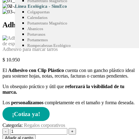
Portarretrato Magnético
Línea Ecológica - SimEco
Colgapuertas
Calendarios
Adhesivo con clip plástico
Portarretrato Magnético
Abanicos
Portavasos
Portamemos
Rompecabezas Ecológico
Adhesivo para marcar tarros
$
10.950
El
Adhesivo con Clip Plástico
cuenta con un gancho plástico ideal
para sostener hojas, notas, recetas, facturas o cuentas pendientes.
Un obsequio práctico y útil que
reforzará la visibilidad de tu
marca.
Los
personalizamos
completamente en el tamaño y forma deseada.
¡Cotiza ya!
Categoría:
Regalos corporativos
-
+
Añadir al carrito