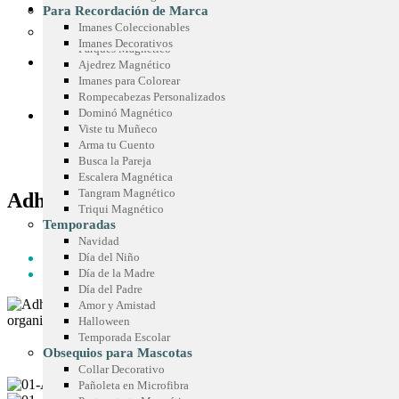
Sticker Personalizados
Chispas Marca Precio
CONOCE SIMETRÍA
Para Recordación de Marca
Mouse Pad
Cenefas para Góndolas
Imanes Coleccionables
Juegos Promocionales
Imanes Decorativos
Parqués Magnético
COTIZA TU IDEA
Ajedrez Magnético
Imanes para Colorear
Rompecabezas Personalizados
Dominó Magnético
BLOG
Viste tu Muñeco
Arma tu Cuento
Busca la Pareja
Escalera Magnética
Tangram Magnético
Adhesivo con clip plástico
Triqui Magnético
Temporadas
HOME
Navidad
REGALOS CORPORATIVOS
Día del Niño
ADHESIVO CON CLIP PLÁSTICO
Día de la Madre
Día del Padre
Amor y Amistad
Halloween
Temporada Escolar
Obsequios para Mascotas
Collar Decorativo
Pañoleta en Microfibra