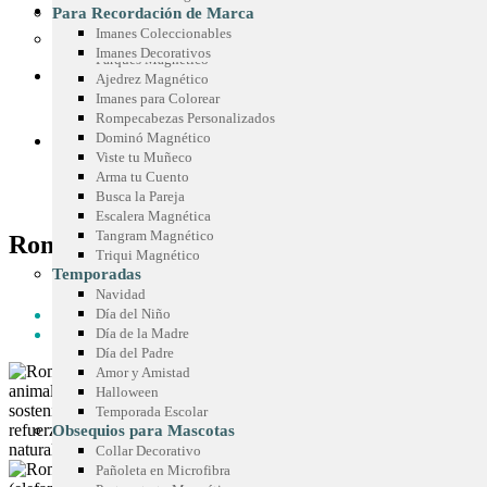
Sticker Personalizados
Chispas Marca Precio
CONOCE SIMETRÍA
Para Recordación de Marca
Mouse Pad
Cenefas para Góndolas
Imanes Coleccionables
Juegos Promocionales
Imanes Decorativos
Parqués Magnético
COTIZA TU IDEA
Ajedrez Magnético
Imanes para Colorear
Rompecabezas Personalizados
Dominó Magnético
BLOG
Viste tu Muñeco
Arma tu Cuento
Busca la Pareja
Escalera Magnética
Tangram Magnético
Rompecabezas Ecológico
Triqui Magnético
Temporadas
HOME
Navidad
LÍNEA ECOLÓGICA - SIMECO
Día del Niño
ROMPECABEZAS ECOLÓGICO
Día de la Madre
Día del Padre
Amor y Amistad
Halloween
Temporada Escolar
Obsequios para Mascotas
Collar Decorativo
Pañoleta en Microfibra