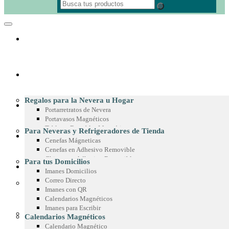
REGALOS CORPORATIVOS
Regalos para la Nevera u Hogar
MATERIAL POP
Portarretratos de Nevera
Portavasos Magnéticos
Tableros Borrables Magnéticos
Para Neveras y Refrigeradores de Tienda
IMANES PUBLICITARIOS
Multimagnets
Cenefas Mágneticas
Portamemos con Lápiz o Marcador
Cenefas en Adhesivo Removible
Recetarios Magnéticos
Chispas en Adhesivo Removible
Para tus Domicilios
Adhesivos Decorativos
PRODUCTOS EN MICROFIBRA
Marcos en Adhesivo Removible
Imanes Domicilios
Imanes Coleccionables
Esquineros en Adhesivo Removible
Correo Directo
Regalos para Oficina
Adhesivos para Exteriores
Imanes con QR
Paño de Microfibra
Separadores de Libros
Cintas para Vitrinas
Calendarios Magnéticos
Toalla de Microfibra
Calendario de Escritorio
Adhesivos en Espejo
Imanes para Escribir
Estuche de Microfibra
Planeador de Escritorio
Para Góndolas
Calendarios Magnéticos
Stickers en Microfibra
Tablero en Adhesivo para Pared
Chispas Magnéticas
Calendario Magnético