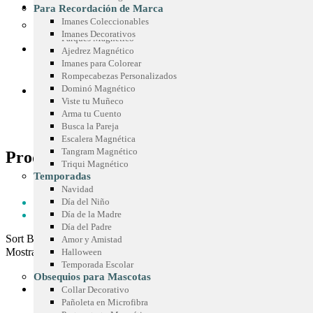
Sticker Personalizados
Chispas Marca Precio
CONOCE SIMETRÍA
Para Recordación de Marca
Mouse Pad
Cenefas para Góndolas
Imanes Coleccionables
Juegos Promocionales
Imanes Decorativos
Parqués Magnético
COTIZA TU IDEA
Ajedrez Magnético
Imanes para Colorear
Rompecabezas Personalizados
Dominó Magnético
BLOG
Viste tu Muñeco
Arma tu Cuento
Busca la Pareja
Escalera Magnética
Tangram Magnético
Product Tag - imanes para nevera
Triqui Magnético
Temporadas
HOME
Navidad
PRODUCT TAG -
Día del Niño
IMANES PARA NEVERA
Día de la Madre
Día del Padre
Sort By:
Amor y Amistad
Mostrar:
Halloween
Temporada Escolar
Obsequios para Mascotas
Collar Decorativo
Pañoleta en Microfibra