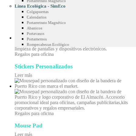
Portarretrato Magnético
Regalos corporativos
Línea Ecológica - SimEco
Colgapuertas
Calendarios
Imanes con Volumen
Portarretrato Magnético
Leer más
Abanicos
Portavasos
Portamemos
Rompecabezas Ecológico
Regalos para oficina
Stickers Personalizados
Leer más
Regalos para oficina
Mouse Pad
Leer más