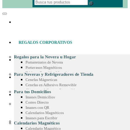
REGALOS CORPORATIVOS
Regalos para la Nevera u Hogar
MATERIAL POP
Portarretratos de Nevera
Portavasos Magnéticos
Tableros Borrables Magnéticos
Para Neveras y Refrigeradores de Tienda
IMANES PUBLICITARIOS
Multimagnets
Cenefas Mágneticas
Portamemos con Lápiz o Marcador
Cenefas en Adhesivo Removible
Recetarios Magnéticos
Chispas en Adhesivo Removible
Para tus Domicilios
Adhesivos Decorativos
PRODUCTOS EN MICROFIBRA
Marcos en Adhesivo Removible
Imanes Domicilios
Imanes Coleccionables
Esquineros en Adhesivo Removible
Correo Directo
Regalos para Oficina
Adhesivos para Exteriores
Imanes con QR
Paño de Microfibra
Separadores de Libros
Cintas para Vitrinas
Calendarios Magnéticos
Toalla de Microfibra
Calendario de Escritorio
Adhesivos en Espejo
Imanes para Escribir
Estuche de Microfibra
Planeador de Escritorio
Para Góndolas
Calendarios Magnéticos
Stickers en Microfibra
Tablero en Adhesivo para Pared
Chispas Magnéticas
Calendario Magnético