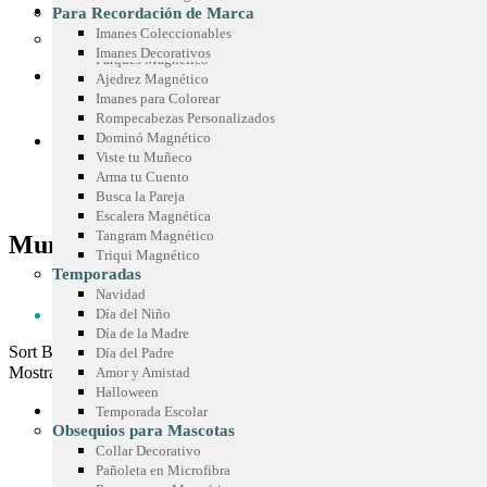
Sticker Personalizados
Chispas Marca Precio
CONOCE SIMETRÍA
Para Recordación de Marca
Mouse Pad
Cenefas para Góndolas
Imanes Coleccionables
Juegos Promocionales
Imanes Decorativos
Parqués Magnético
COTIZA TU IDEA
Ajedrez Magnético
Imanes para Colorear
Rompecabezas Personalizados
Dominó Magnético
BLOG
Viste tu Muñeco
Arma tu Cuento
Busca la Pareja
Escalera Magnética
Tangram Magnético
Mundial
Triqui Magnético
Temporadas
HOME
Navidad
MUNDIAL
Día del Niño
Día de la Madre
Sort By:
Día del Padre
Mostrar:
Amor y Amistad
Halloween
Temporada Escolar
Mundial
Obsequios para Mascotas
Collar Decorativo
Pañoleta en Microfibra
Agenda Magnética Programación