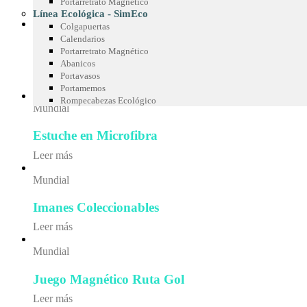
Portarretrato Magnético
Leer más
Línea Ecológica - SimEco
Colgapuertas
Mundial
Calendarios
Portarretrato Magnético
Collar Decorativo para Mascotas
Abanicos
Portavasos
Leer más
Portamemos
Rompecabezas Ecológico
Mundial
Estuche en Microfibra
Leer más
Mundial
Imanes Coleccionables
Leer más
Mundial
Juego Magnético Ruta Gol
Leer más