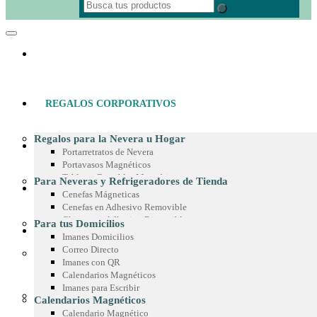
REGALOS CORPORATIVOS
Regalos para la Nevera u Hogar
MATERIAL POP
Portarretratos de Nevera
Portavasos Magnéticos
Tableros Borrables Magnéticos
Para Neveras y Refrigeradores de Tienda
IMANES PUBLICITARIOS
Multimagnets
Cenefas Mágneticas
Portamemos con Lápiz o Marcador
Cenefas en Adhesivo Removible
Recetarios Magnéticos
Chispas en Adhesivo Removible
Para tus Domicilios
Adhesivos Decorativos
PRODUCTOS EN MICROFIBRA
Marcos en Adhesivo Removible
Imanes Domicilios
Imanes Coleccionables
Esquineros en Adhesivo Removible
Correo Directo
Regalos para Oficina
Adhesivos para Exteriores
Imanes con QR
Paño de Microfibra
Separadores de Libros
Cintas para Vitrinas
Calendarios Magnéticos
Toalla de Microfibra
Calendario de Escritorio
Adhesivos en Espejo
Imanes para Escribir
Estuche de Microfibra
Planeador de Escritorio
Para Góndolas
Calendarios Magnéticos
Stickers en Microfibra
Tablero en Adhesivo para Pared
Chispas Magnéticas
Calendario Magnético