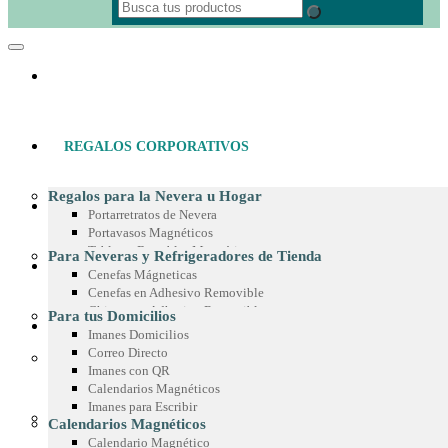
REGALOS CORPORATIVOS
Regalos para la Nevera u Hogar
MATERIAL POP
Portarretratos de Nevera
Portavasos Magnéticos
Tableros Borrables Magnéticos
Para Neveras y Refrigeradores de Tienda
IMANES PUBLICITARIOS
Multimagnets
Cenefas Mágneticas
Portamemos con Lápiz o Marcador
Cenefas en Adhesivo Removible
Recetarios Magnéticos
Chispas en Adhesivo Removible
Para tus Domicilios
Adhesivos Decorativos
PRODUCTOS EN MICROFIBRA
Marcos en Adhesivo Removible
Imanes Domicilios
Imanes Coleccionables
Esquineros en Adhesivo Removible
Correo Directo
Regalos para Oficina
Adhesivos para Exteriores
Imanes con QR
Paño de Microfibra
Separadores de Libros
Cintas para Vitrinas
Calendarios Magnéticos
Toalla de Microfibra
Calendario de Escritorio
Adhesivos en Espejo
Imanes para Escribir
Estuche de Microfibra
Planeador de Escritorio
Para Góndolas
Calendarios Magnéticos
Stickers en Microfibra
Tablero en Adhesivo para Pared
Chispas Magnéticas
Calendario Magnético