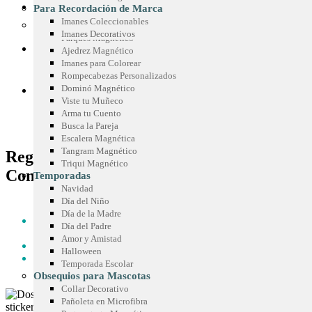
Sticker Personalizados
Chispas Marca Precio
CONOCE SIMETRÍA
Para Recordación de Marca
Mouse Pad
Cenefas para Góndolas
Imanes Coleccionables
Juegos Promocionales
Imanes Decorativos
Parqués Magnético
COTIZA TU IDEA
Ajedrez Magnético
Imanes para Colorear
Rompecabezas Personalizados
Dominó Magnético
BLOG
Viste tu Muñeco
Arma tu Cuento
Busca la Pareja
Escalera Magnética
Tangram Magnético
Regalos Corporativos: Estrategias que
Triqui Magnético
Conquistan Clientes
Temporadas
Navidad
Día del Niño
HOME
Día de la Madre
REGALOS CORPORATIVOS: ESTRATEGIAS QUE
Día del Padre
CONQUISTAN CLIENTES
Amor y Amistad
BLOG
Halloween
REGALOS CORPORATIVOS: ESTRATEGIAS QUE
Temporada Escolar
CONQUISTAN CLIENTES
Obsequios para Mascotas
Collar Decorativo
Pañoleta en Microfibra