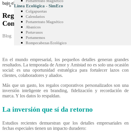
Portarretrato Magnético
Línea Ecológica - SimEco
Colgapuertas
Regalos Corporativos: Estrategias que
Calendarios
Conquistan Clientes
Portarretrato Magnético
Abanicos
Portavasos
Blog
Portamemos
Rompecabezas Ecológico
En el mundo empresarial, los pequeños detalles generan grandes
resultados. La temporada de Amor y Amistad no es solo una ocasión
social: es una oportunidad estratégica para fortalecer lazos con
clientes, colaboradores y aliados.
Más que un gasto, los regalos corporativos personalizados son una
inversión inteligente en branding, fidelización y recordación de
marca. Y los datos lo respaldan.
La inversión que sí da retorno
Estudios recientes demuestran que los detalles empresariales en
fechas especiales tienen un impacto duradero: